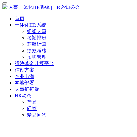
首页
一体化HR系统
组织人事
考勤排班
薪酬计算
绩效考核
招聘管理
绩效奖金计算平台
信创方案
企业出海
本地部署
人事钉钉版
HR动态
产品
问答
精品问答