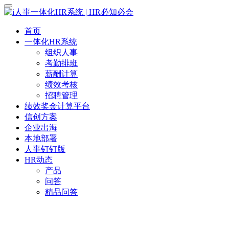
首页
一体化HR系统
组织人事
考勤排班
薪酬计算
绩效考核
招聘管理
绩效奖金计算平台
信创方案
企业出海
本地部署
人事钉钉版
HR动态
产品
问答
精品问答