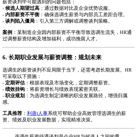
薪资谈判中可能遇到的问题包括：
-
候选人期望过高
：通过数据对比及企业优势说服。
-
内部薪资不平衡
：确保选调生薪资与内部员工差距合理。
-
谈判陷入僵局
：引入第三方调解或调整谈判策略。
案例
：某制造企业因内部薪资不平衡导致选调生流失，HR通
过调整薪资结构及增加福利，成功挽留人才。
6. 长期职业发展与薪资调整：规划未来
选调生的薪资谈判不应局限于当下，还需考虑长期发展。HR
可采取以下措施：
-
定期评估
：根据表现及市场变化，定期调整薪资。
-
绩效挂钩
：将薪资增长与绩效表现紧密关联。
-
职业规划
：为选调生制定清晰的职业发展路径，增强归属
感。
工具推荐
：
利唐i人事
系统可帮助企业高效管理选调生的薪
资、绩效及职业发展数据，实现精准决策。
选调生薪资待遇谈判是企业HR与候选人之间的重