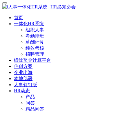
首页
一体化HR系统
组织人事
考勤排班
薪酬计算
绩效考核
招聘管理
绩效奖金计算平台
信创方案
企业出海
本地部署
人事钉钉版
HR动态
产品
问答
精品问答