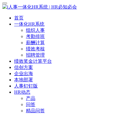
首页
一体化HR系统
组织人事
考勤排班
薪酬计算
绩效考核
招聘管理
绩效奖金计算平台
信创方案
企业出海
本地部署
人事钉钉版
HR动态
产品
问答
精品问答