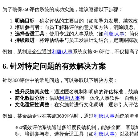
为了确保360评估系统的成功实施，建议遵循以下步骤：
明确目标
：确定评估的主要目的（如领导力发展、绩效改
培训参与者
：向员工解释评估的意义和方法，消除顾虑。
选择合适工具
：使用专业的人事系统（如
利唐i人事
）简
持续跟进
：将评估结果与员工发展计划结合，定期跟踪改
例如，某制造企业通过
利唐i人事
系统实施360评估，不仅提
6. 针对特定问题的有效解决方案
针对360评估中的常见问题，可以采取以下解决方案：
提升反馈真实性
：通过匿名机制和明确的评估标准，鼓励
简化数据分析
：借助
利唐i人事
等一体化人事软件，自动
文化适应性调整
：在实施前进行文化调研，逐步引入评估
例如，某金融企业在实施360评估时，通过
利唐i人事
系统的匿
360绩效评估系统通过多维度反馈机制，能够全面、客
标、培训参与者、选择合适工具（如
利唐i人事
）以及持续