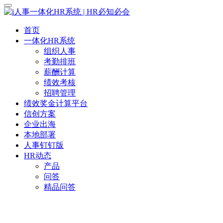
首页
一体化HR系统
组织人事
考勤排班
薪酬计算
绩效考核
招聘管理
绩效奖金计算平台
信创方案
企业出海
本地部署
人事钉钉版
HR动态
产品
问答
精品问答