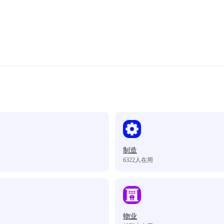
制造
6322
人在用
物业