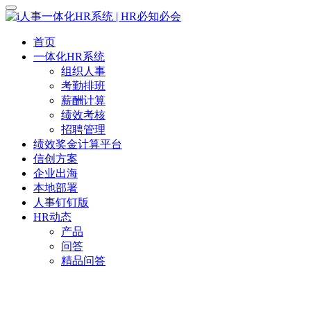
首页
一体化HR系统
组织人事
考勤排班
薪酬计算
绩效考核
招聘管理
绩效奖金计算平台
信创方案
企业出海
本地部署
人事钉钉版
HR动态
产品
问答
精品问答