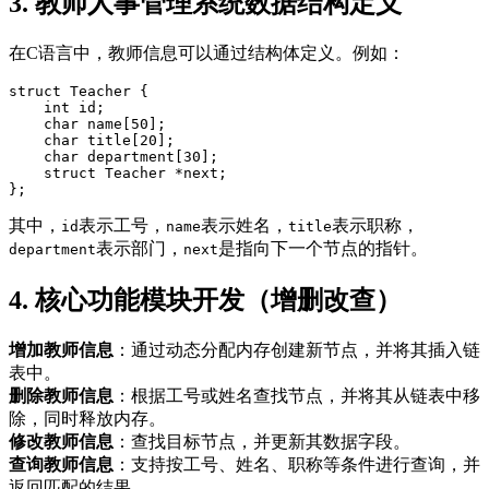
3. 教师人事管理系统数据结构定义
在C语言中，教师信息可以通过结构体定义。例如：
struct Teacher {  

    int id;  

    char name[50];  

    char title[20];  

    char department[30];  

    struct Teacher *next;  

其中，
表示工号，
表示姓名，
表示职称，
id
name
title
表示部门，
是指向下一个节点的指针。
department
next
4. 核心功能模块开发（增删改查）
增加教师信息
：通过动态分配内存创建新节点，并将其插入链
表中。
删除教师信息
：根据工号或姓名查找节点，并将其从链表中移
除，同时释放内存。
修改教师信息
：查找目标节点，并更新其数据字段。
查询教师信息
：支持按工号、姓名、职称等条件进行查询，并
返回匹配的结果。