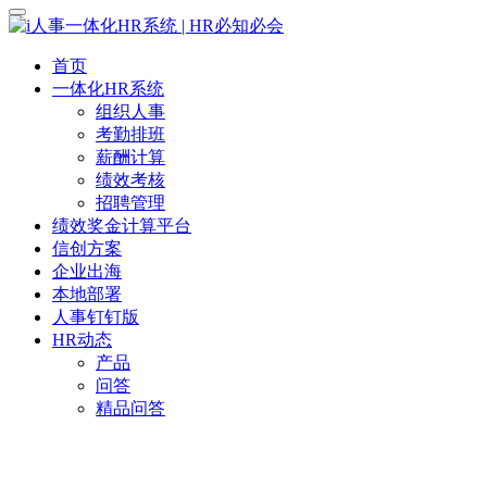
首页
一体化HR系统
组织人事
考勤排班
薪酬计算
绩效考核
招聘管理
绩效奖金计算平台
信创方案
企业出海
本地部署
人事钉钉版
HR动态
产品
问答
精品问答