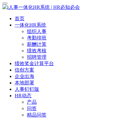
首页
一体化HR系统
组织人事
考勤排班
薪酬计算
绩效考核
招聘管理
绩效奖金计算平台
信创方案
企业出海
本地部署
人事钉钉版
HR动态
产品
问答
精品问答