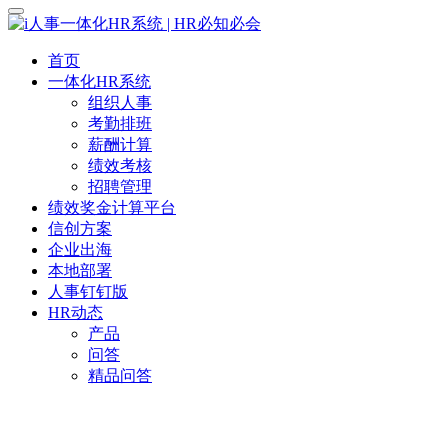
首页
一体化HR系统
组织人事
考勤排班
薪酬计算
绩效考核
招聘管理
绩效奖金计算平台
信创方案
企业出海
本地部署
人事钉钉版
HR动态
产品
问答
精品问答