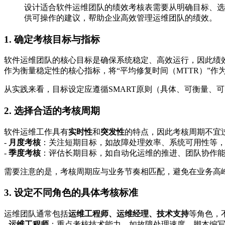
设计适合软件运维团队的绩效考核表需要从明确目标、选
供可操作的建议，帮助企业高效管理运维团队的绩效。
1. 确定考核目标与指标
软件运维团队的核心目标是确保系统稳定、高效运行，因此绩
作为衡量稳定性的核心指标，将“平均修复时间（MTTR）”
从实践来看，目标设定应遵循SMART原则（具体、可衡量、
2. 选择合适的考核周期
软件运维工作具有
实时性
和
突发性
的特点，因此考核周期不宜
-
月度考核
：关注短期目标，如故障处理效率、系统可用性等
-
季度考核
：评估长期目标，如自动化运维的推进、团队协作
需要注意的是，考核周期应与业务节奏相匹配，避免在业务高
3. 设定不同角色的具体考核标准
运维团队通常包括
运维工程师、运维经理、技术支持
等角色，
-
运维工程师
：重点考核技术能力，如故障处理速度、脚本编