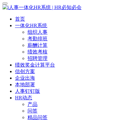
首页
一体化HR系统
组织人事
考勤排班
薪酬计算
绩效考核
招聘管理
绩效奖金计算平台
信创方案
企业出海
本地部署
人事钉钉版
HR动态
产品
问答
精品问答