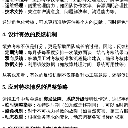
-
运维经理
：侧重管理能力，如团队协作效率、资源调配合理
-
技术支持
：关注客户满意度、问题解决率、沟通能力等。
通过角色化考核，可以更精准地评估每个人的贡献，同时避免“
4. 设计有效的反馈机制
绩效考核不仅是打分，更是帮助团队成长的过程。因此，反馈
-
定期沟通
：每月或每季度安排一次绩效面谈，结合考核结果
-
双向反馈
：鼓励员工对考核标准和流程提出建议，确保考核
-
数据支持
：利用绩效数据（如故障处理时间、系统可用性等
从实践来看，有效的反馈机制不仅能提升员工满意度，还能促
5. 应对特殊情况的调整策略
运维工作中常会遇到
突发故障
、
系统升级
等特殊情况，这些事
-
临时调整指标
：在特殊时期（如系统迁移期间），可以临时
-
豁免机制
：对于不可抗力导致的故障（如自然灾害、第三方
-
动态权重
：根据业务需求的变化，动态调整各项指标的权重