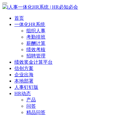
首页
一体化HR系统
组织人事
考勤排班
薪酬计算
绩效考核
招聘管理
绩效奖金计算平台
信创方案
企业出海
本地部署
人事钉钉版
HR动态
产品
问答
精品问答