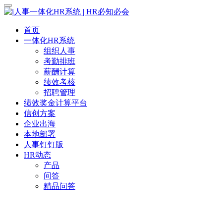
首页
一体化HR系统
组织人事
考勤排班
薪酬计算
绩效考核
招聘管理
绩效奖金计算平台
信创方案
企业出海
本地部署
人事钉钉版
HR动态
产品
问答
精品问答