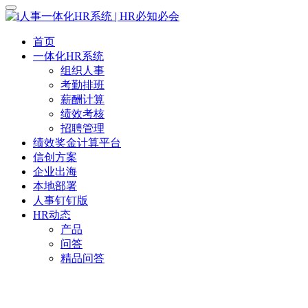
首页
一体化HR系统
组织人事
考勤排班
薪酬计算
绩效考核
招聘管理
绩效奖金计算平台
信创方案
企业出海
本地部署
人事钉钉版
HR动态
产品
问答
精品问答