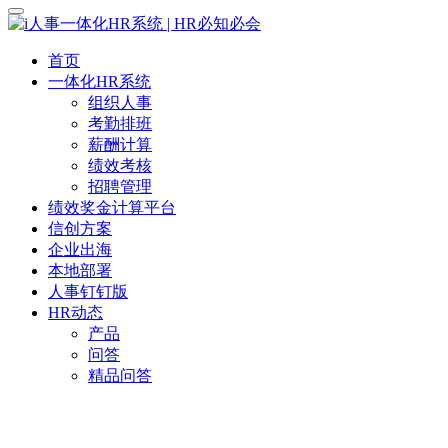
首页
一体化HR系统
组织人事
考勤排班
薪酬计算
绩效考核
招聘管理
绩效奖金计算平台
信创方案
企业出海
本地部署
人事钉钉版
HR动态
产品
问答
精品问答