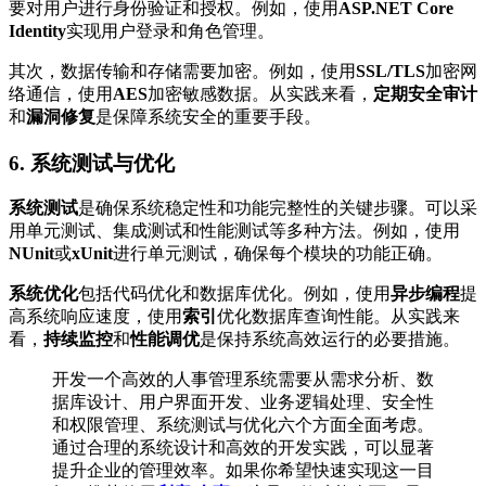
要对用户进行身份验证和授权。例如，使用
ASP.NET Core
Identity
实现用户登录和角色管理。
其次，数据传输和存储需要加密。例如，使用
SSL/TLS
加密网
络通信，使用
AES
加密敏感数据。从实践来看，
定期安全审计
和
漏洞修复
是保障系统安全的重要手段。
6. 系统测试与优化
系统测试
是确保系统稳定性和功能完整性的关键步骤。可以采
用单元测试、集成测试和性能测试等多种方法。例如，使用
NUnit
或
xUnit
进行单元测试，确保每个模块的功能正确。
系统优化
包括代码优化和数据库优化。例如，使用
异步编程
提
高系统响应速度，使用
索引
优化数据库查询性能。从实践来
看，
持续监控
和
性能调优
是保持系统高效运行的必要措施。
开发一个高效的人事管理系统需要从需求分析、数
据库设计、用户界面开发、业务逻辑处理、安全性
和权限管理、系统测试与优化六个方面全面考虑。
通过合理的系统设计和高效的开发实践，可以显著
提升企业的管理效率。如果你希望快速实现这一目