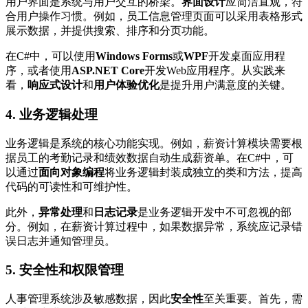
用户界面是系统与用户交互的桥梁。
界面设计
应简洁直观，符
合用户操作习惯。例如，员工信息管理页面可以采用表格形式
展示数据，并提供搜索、排序和分页功能。
在C#中，可以使用
Windows Forms
或
WPF
开发桌面应用程
序，或者使用
ASP.NET Core
开发Web应用程序。从实践来
看，
响应式设计
和
用户体验优化
是提升用户满意度的关键。
4. 业务逻辑处理
业务逻辑是系统的核心功能实现。例如，薪资计算模块需要根
据员工的考勤记录和绩效数据自动生成薪资单。在C#中，可
以通过
面向对象编程
将业务逻辑封装成独立的类和方法，提高
代码的可读性和可维护性。
此外，
异常处理
和
日志记录
是业务逻辑开发中不可忽视的部
分。例如，在薪资计算过程中，如果数据异常，系统应记录错
误日志并通知管理员。
5. 安全性和权限管理
人事管理系统涉及敏感数据，因此
安全性
至关重要。首先，需