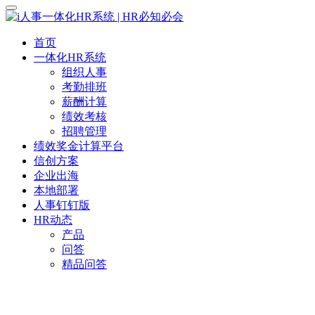
首页
一体化HR系统
组织人事
考勤排班
薪酬计算
绩效考核
招聘管理
绩效奖金计算平台
信创方案
企业出海
本地部署
人事钉钉版
HR动态
产品
问答
精品问答