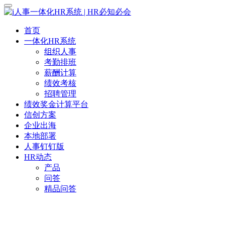
首页
一体化HR系统
组织人事
考勤排班
薪酬计算
绩效考核
招聘管理
绩效奖金计算平台
信创方案
企业出海
本地部署
人事钉钉版
HR动态
产品
问答
精品问答