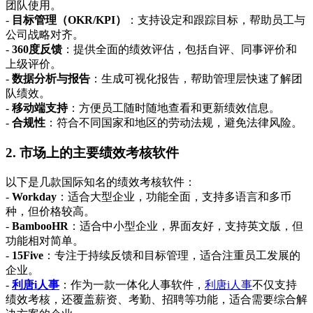
团队使用。
-
目标管理（OKR/KPI）
：支持设定和跟踪目标，帮助员工与
公司战略对齐。
-
360度反馈
：提供全面的绩效评估，包括自评、同事评价和
上级评价。
-
数据分析与报告
：生成可视化报告，帮助管理层快速了解团
队绩效。
-
移动端支持
：方便员工随时随地查看和更新绩效信息。
-
合规性
：符合不同国家和地区的劳动法规，避免法律风险。
2. 市场上的主要绩效考核软件
以下是几款国际知名的绩效考核软件：
-
Workday
：适合大型企业，功能全面，支持多语言和多币
种，但价格较高。
-
BambooHR
：适合中小型企业，界面友好，支持英文版，但
功能相对简单。
-
15Five
：专注于持续反馈和目标管理，适合注重员工发展的
企业。
-
利唐i人事
：作为一款一体化人事软件，
利唐i人事
不仅支持
绩效考核，还覆盖薪资、考勤、招聘等功能，适合需要综合解