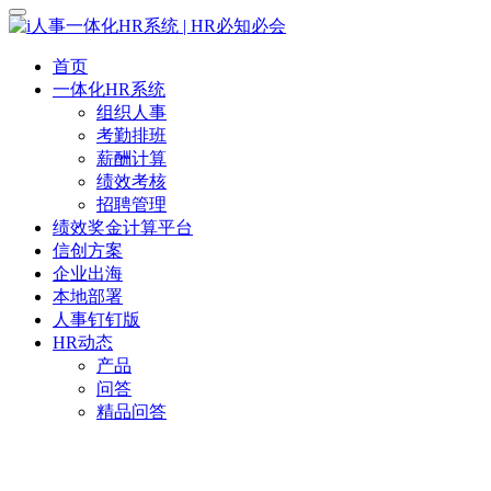
首页
一体化HR系统
组织人事
考勤排班
薪酬计算
绩效考核
招聘管理
绩效奖金计算平台
信创方案
企业出海
本地部署
人事钉钉版
HR动态
产品
问答
精品问答