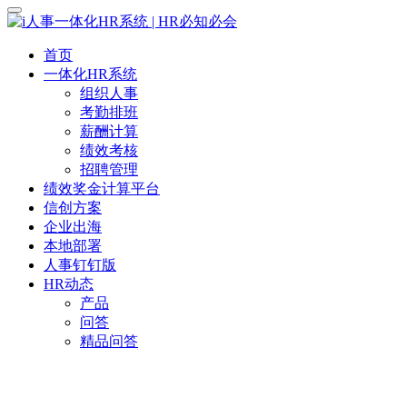
首页
一体化HR系统
组织人事
考勤排班
薪酬计算
绩效考核
招聘管理
绩效奖金计算平台
信创方案
企业出海
本地部署
人事钉钉版
HR动态
产品
问答
精品问答