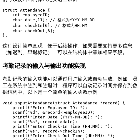
struct Attendance {

    int employeeID;

    char date[11]; // 格式为YYYY-MM-DD

    char checkIn[6]; // 格式为HH:MM

    char checkOut[6];

这种设计简单直观，便于后续操作。如果需要支持更多信息
（如迟到、早退标记），可以在结构体中添加相应字段。
考勤记录的输入与输出功能实现
考勤记录的输入功能可以通过用户输入或自动生成。例如，员
工在系统中签到和签退时，程序可以自动记录时间并保存到数
据结构中。以下是一个简单的输入函数示例：
void inputAttendance(struct Attendance *record) {

    printf("Enter Employee ID: ");

    scanf("%d", &record->employeeID);

    printf("Enter Date (YYYY-MM-DD): ");

    scanf("%s", record->date);

    printf("Enter Check-In Time (HH:MM): ");

    scanf("%s", record->checkIn);

    printf("Enter Check-Out Time (HH:MM): ");
