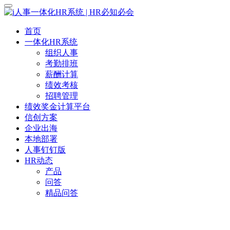
首页
一体化HR系统
组织人事
考勤排班
薪酬计算
绩效考核
招聘管理
绩效奖金计算平台
信创方案
企业出海
本地部署
人事钉钉版
HR动态
产品
问答
精品问答