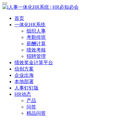
首页
一体化HR系统
组织人事
考勤排班
薪酬计算
绩效考核
招聘管理
绩效奖金计算平台
信创方案
企业出海
本地部署
人事钉钉版
HR动态
产品
问答
精品问答