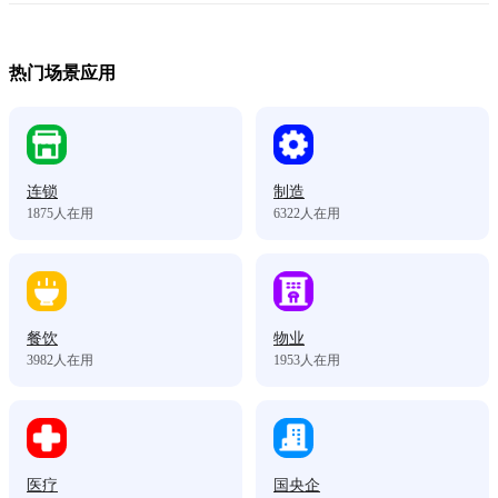
热门场景应用
连锁
制造
1875
人在用
6322
人在用
餐饮
物业
3982
人在用
1953
人在用
医疗
国央企