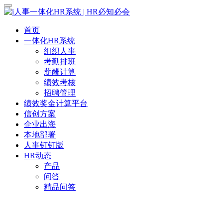
首页
一体化HR系统
组织人事
考勤排班
薪酬计算
绩效考核
招聘管理
绩效奖金计算平台
信创方案
企业出海
本地部署
人事钉钉版
HR动态
产品
问答
精品问答