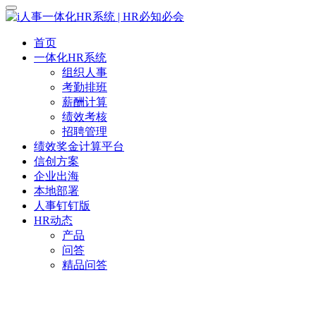
首页
一体化HR系统
组织人事
考勤排班
薪酬计算
绩效考核
招聘管理
绩效奖金计算平台
信创方案
企业出海
本地部署
人事钉钉版
HR动态
产品
问答
精品问答