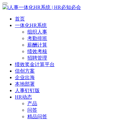
首页
一体化HR系统
组织人事
考勤排班
薪酬计算
绩效考核
招聘管理
绩效奖金计算平台
信创方案
企业出海
本地部署
人事钉钉版
HR动态
产品
问答
精品问答