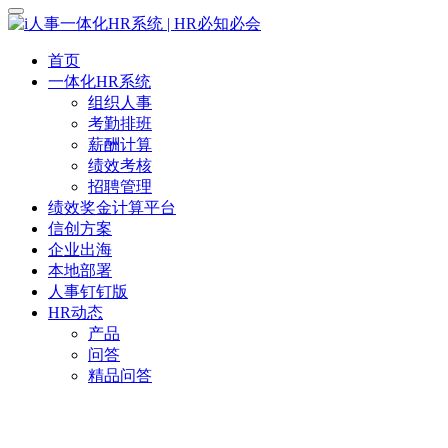
首页
一体化HR系统
组织人事
考勤排班
薪酬计算
绩效考核
招聘管理
绩效奖金计算平台
信创方案
企业出海
本地部署
人事钉钉版
HR动态
产品
问答
精品问答