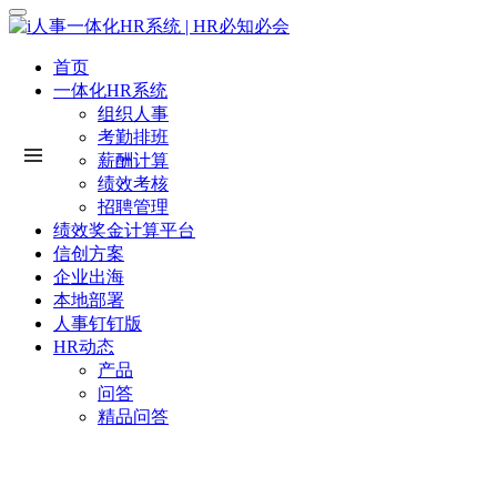
首页
一体化HR系统
组织人事
考勤排班
薪酬计算
绩效考核
招聘管理
绩效奖金计算平台
信创方案
企业出海
本地部署
人事钉钉版
HR动态
产品
问答
精品问答