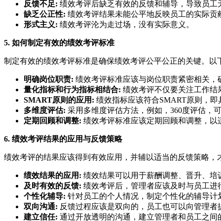
反馈不足:
绩效考评后缺乏有效的反馈和辅导，导致员工
缺乏公正性:
绩效考评结果未能公平地反映员工的实际贡
形式主义:
绩效考评沦为走过场，没有实际意义。
5. 如何制定有效的绩效考评标准
制定有效的绩效考评标准是确保绩效考评公平公正的关键。以
明确岗位职责:
绩效考评标准应该与岗位职责紧密相关，
量化指标和行为指标相结合:
绩效考评不仅要关注工作结
SMART原则的应用:
绩效指标应该符合SMART原则，即具体（Sp
多维度评估:
采用多维度评估方法，例如，360度评估，
定期回顾和调整:
绩效考评标准应该定期回顾和调整，以
6. 绩效考评结果的应用与反馈策略
绩效考评的结果应该得到有效应用，并辅以适当的反馈策略，
绩效结果的应用:
绩效结果可以用于薪酬调整、晋升、培
及时有效的反馈:
绩效考评后，管理者应该及时与员工进
个性化辅导:
针对员工的个人情况，制定个性化的辅导计
双向沟通:
反馈过程应该是双向的，员工也可以向管理者
建立信任:
通过开放透明的沟通，建立管理者和员工之间