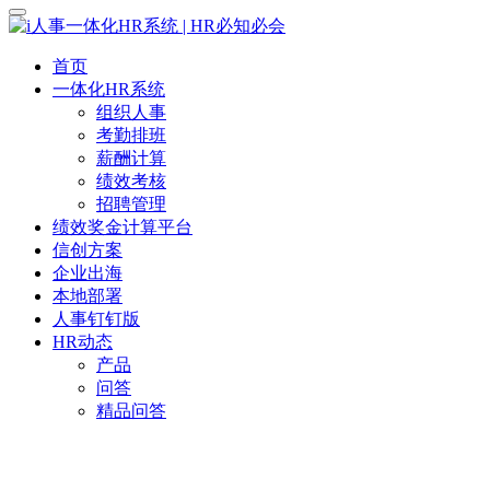
首页
一体化HR系统
组织人事
考勤排班
薪酬计算
绩效考核
招聘管理
绩效奖金计算平台
信创方案
企业出海
本地部署
人事钉钉版
HR动态
产品
问答
精品问答