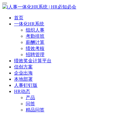
首页
一体化HR系统
组织人事
考勤排班
薪酬计算
绩效考核
招聘管理
绩效奖金计算平台
信创方案
企业出海
本地部署
人事钉钉版
HR动态
产品
问答
精品问答