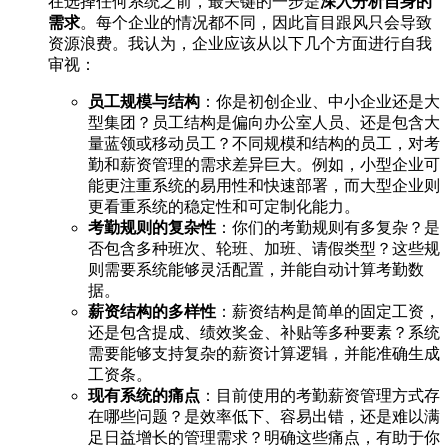
在选择任何系统之前，最关键的一步是
深入分析自身的
需求
。每个企业的情况都不同，因此盲目跟风只会导致
资源浪费。我认为，企业应该从以下几个方面进行自我
审视：
员工规模与结构
：你是初创企业、中小企业还是大
型集团？员工结构是偏向办公室人员、还是包含大
量蓝领或移动员工？不同规模和结构的员工，对考
勤和薪资管理的需求差异巨大。例如，小型企业可
能更注重系统的易用性和快速部署，而大型企业则
更看重系统的稳定性和可定制化能力。
考勤规则的复杂性
：你们的考勤规则有多复杂？是
否包含多种班次、轮班、加班、请假类型？这些规
则需要系统能够灵活配置，并能自动计算考勤数
据。
薪资结构的多样性
：薪资结构是简单的固定工资，
还是包含提成、绩效奖金、补贴等多种要素？系统
需要能够支持复杂的薪资计算逻辑，并能准确生成
工资条。
现有系统的痛点
：目前使用的考勤薪资管理方式存
在哪些问题？是效率低下、容易出错，还是难以满
足日益增长的管理需求？明确这些痛点，有助于你