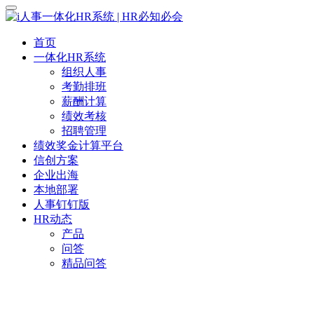
首页
一体化HR系统
组织人事
考勤排班
薪酬计算
绩效考核
招聘管理
绩效奖金计算平台
信创方案
企业出海
本地部署
人事钉钉版
HR动态
产品
问答
精品问答