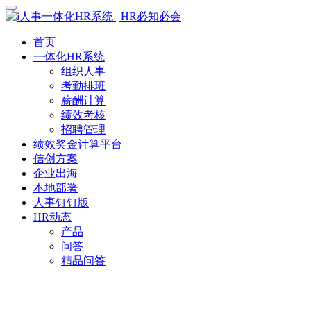
首页
一体化HR系统
组织人事
考勤排班
薪酬计算
绩效考核
招聘管理
绩效奖金计算平台
信创方案
企业出海
本地部署
人事钉钉版
HR动态
产品
问答
精品问答