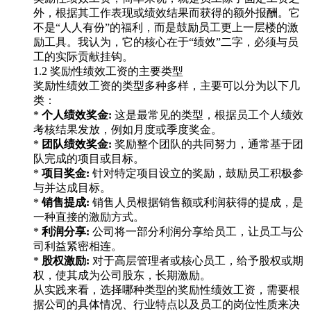
外，根据其工作表现或绩效结果而获得的额外报酬。它
不是“人人有份”的福利，而是鼓励员工更上一层楼的激
励工具。我认为，它的核心在于“绩效”二字，必须与员
工的实际贡献挂钩。
1.2 奖励性绩效工资的主要类型
奖励性绩效工资的类型多种多样，主要可以分为以下几
类：
*
个人绩效奖金:
这是最常见的类型，根据员工个人绩效
考核结果发放，例如月度或季度奖金。
*
团队绩效奖金:
奖励整个团队的共同努力，通常基于团
队完成的项目或目标。
*
项目奖金:
针对特定项目设立的奖励，鼓励员工积极参
与并达成目标。
*
销售提成:
销售人员根据销售额或利润获得的提成，是
一种直接的激励方式。
*
利润分享:
公司将一部分利润分享给员工，让员工与公
司利益紧密相连。
*
股权激励:
对于高层管理者或核心员工，给予股权或期
权，使其成为公司股东，长期激励。
从实践来看，选择哪种类型的奖励性绩效工资，需要根
据公司的具体情况、行业特点以及员工的岗位性质来决