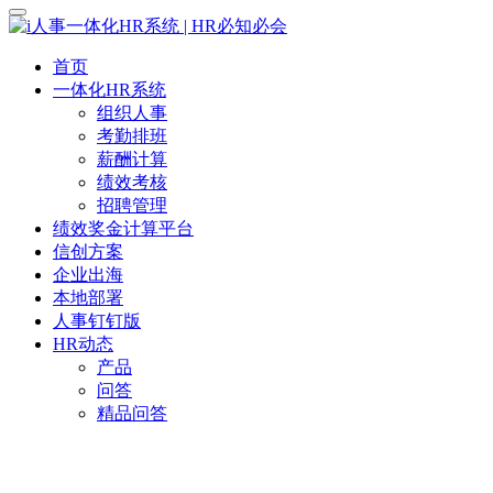
首页
一体化HR系统
组织人事
考勤排班
薪酬计算
绩效考核
招聘管理
绩效奖金计算平台
信创方案
企业出海
本地部署
人事钉钉版
HR动态
产品
问答
精品问答