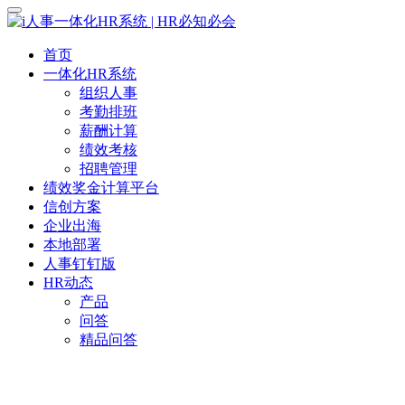
首页
一体化HR系统
组织人事
考勤排班
薪酬计算
绩效考核
招聘管理
绩效奖金计算平台
信创方案
企业出海
本地部署
人事钉钉版
HR动态
产品
问答
精品问答