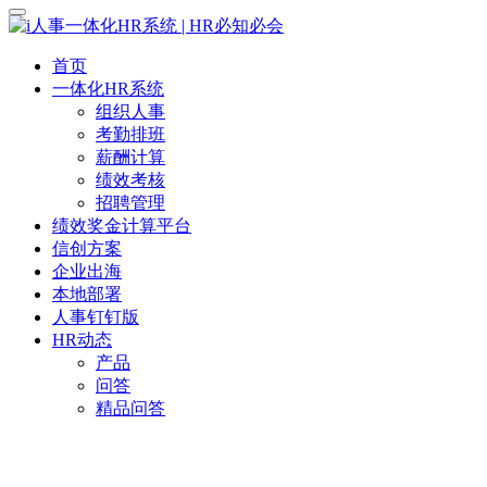
首页
一体化HR系统
组织人事
考勤排班
薪酬计算
绩效考核
招聘管理
绩效奖金计算平台
信创方案
企业出海
本地部署
人事钉钉版
HR动态
产品
问答
精品问答