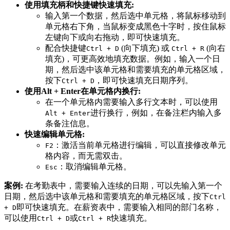
使用填充柄和快捷键快速填充:
输入第一个数据，然后选中单元格，将鼠标移动到
单元格右下角，当鼠标变成黑色十字时，按住鼠标
左键向下或向右拖动，即可快速填充。
配合快捷键
(向下填充) 或
(向右
Ctrl + D
Ctrl + R
填充)，可更高效地填充数据。例如，输入一个日
期，然后选中该单元格和需要填充的单元格区域，
按下
，即可快速填充日期序列。
Ctrl + D
使用Alt + Enter在单元格内换行:
在一个单元格内需要输入多行文本时，可以使用
进行换行，例如，在备注栏内输入多
Alt + Enter
条备注信息。
快速编辑单元格:
：激活当前单元格进行编辑，可以直接修改单元
F2
格内容，而无需双击。
：取消编辑单元格。
Esc
案例:
在考勤表中，需要输入连续的日期，可以先输入第一个
日期，然后选中该单元格和需要填充的单元格区域，按下
Ctrl
即可快速填充。在薪资表中，需要输入相同的部门名称，
+ D
可以使用
或
快速填充。
Ctrl + D
Ctrl + R