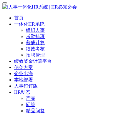
首页
一体化HR系统
组织人事
考勤排班
薪酬计算
绩效考核
招聘管理
绩效奖金计算平台
信创方案
企业出海
本地部署
人事钉钉版
HR动态
产品
问答
精品问答