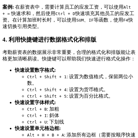
案例:
在薪资表中，需要计算员工的应发工资，可以使用
Alt
快速求和，然后使用
快速填充其他员工的应发工
+ =
Ctrl + D
资。在计算加班时长时，可以使用
、
等函数，使用
快
SUM
IF
F4
速切换引用类型。
4. 利用快捷键进行数据格式化和排版
考勤薪资表的数据展示非常重要，合理的格式化和排版能让表
格更加清晰易读。快捷键可以帮助我们快速进行格式化操作：
快速设置数字格式:
: 设置为数值格式，保留两位小
Ctrl + Shift + 1
数。
: 设置为货币格式。
Ctrl + Shift + 4
: 设置为百分比格式。
Ctrl + Shift + 5
快速设置字体样式:
: 加粗
Ctrl + B
: 斜体
Ctrl + I
: 下划线
Ctrl + U
快速设置单元格边框:
: 添加所有边框（需要按顺序快速
Alt + H + B + A