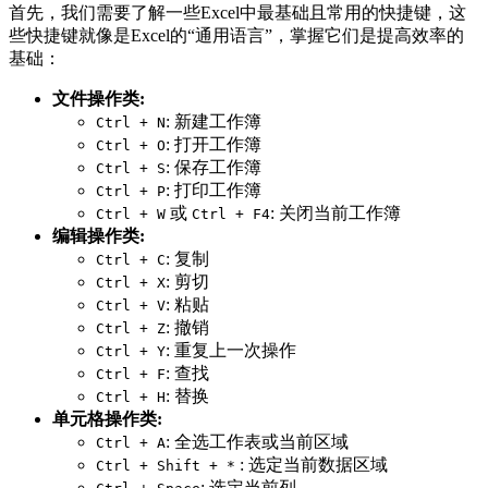
首先，我们需要了解一些Excel中最基础且常用的快捷键，这
些快捷键就像是Excel的“通用语言”，掌握它们是提高效率的
基础：
文件操作类:
: 新建工作簿
Ctrl + N
: 打开工作簿
Ctrl + O
: 保存工作簿
Ctrl + S
: 打印工作簿
Ctrl + P
或
: 关闭当前工作簿
Ctrl + W
Ctrl + F4
编辑操作类:
: 复制
Ctrl + C
: 剪切
Ctrl + X
: 粘贴
Ctrl + V
: 撤销
Ctrl + Z
: 重复上一次操作
Ctrl + Y
: 查找
Ctrl + F
: 替换
Ctrl + H
单元格操作类:
: 全选工作表或当前区域
Ctrl + A
: 选定当前数据区域
Ctrl + Shift + *
: 选定当前列