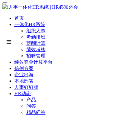
首页
一体化HR系统
组织人事
考勤排班
薪酬计算
绩效考核
招聘管理
绩效奖金计算平台
信创方案
企业出海
本地部署
人事钉钉版
HR动态
产品
问答
精品问答