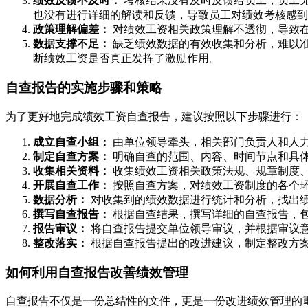
绩效反馈不及时：
考核结果没有及时反馈给员工，员工
也没有进行详细的解读和反馈，导致员工对绩效考核感到
政策理解偏差：
对绩效工资相关政策理解不透彻，导致
数据支撑不足：
缺乏绩效数据的有效收集和分析，难以
断绩效工资是否真正发挥了激励作用。
自查报告的实施步骤和策略
为了更好地完成绩效工资自查报告，建议按照以下步骤进行：
成立自查小组：
由单位领导牵头，相关部门负责人和人
制定自查方案：
明确自查的范围、内容、时间节点和具
收集相关资料：
收集绩效工资相关政策法规、规章制度
开展自查工作：
按照自查方案，对绩效工资制度的各个
数据分析：
对收集到的绩效数据进行统计和分析，找出
撰写自查报告：
根据自查结果，撰写详细的自查报告，
报告审议：
将自查报告提交单位领导审议，并根据审议
整改落实：
根据自查报告提出的改进建议，制定整改方
如何利用自查报告改善绩效管理
自查报告不仅是一份总结性的文件，更是一份改进绩效管理的