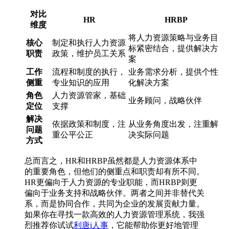
对比
HR
HRBP
维度
将人力资源策略与业务目
核心
制定和执行人力资源
标紧密结合，提供解决方
职责
政策，维护员工关系
案
工作
流程和制度的执行，
业务需求分析，提供个性
侧重
专业知识的应用
化解决方案
角色
人力资源管家，基础
业务顾问，战略伙伴
定位
支撑
解决
依据政策和制度，注
从业务角度出发，注重解
问题
重公平公正
决实际问题
方式
总而言之，HR和HRBP虽然都是人力资源体系中
的重要角色，但他们的侧重点和职责却有所不同。
HR更偏向于人力资源的专业职能，而HRBP则更
偏向于业务支持和战略伙伴。两者之间并非替代关
系，而是协同合作，共同为企业的发展贡献力量。
如果你在寻找一款高效的人力资源管理系统，我强
烈推荐你试试
利唐i人事
，它能帮助你更好地管理