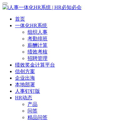
首页
一体化HR系统
组织人事
考勤排班
薪酬计算
绩效考核
招聘管理
绩效奖金计算平台
信创方案
企业出海
本地部署
人事钉钉版
HR动态
产品
问答
精品问答