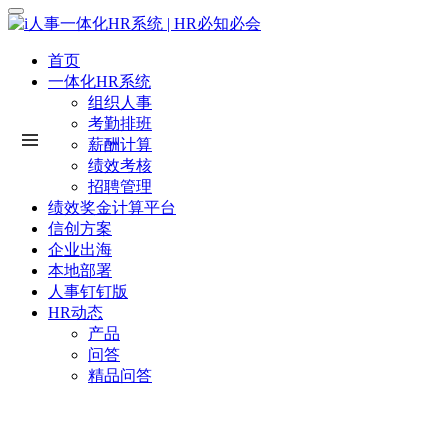
首页
一体化HR系统
组织人事
考勤排班
薪酬计算
绩效考核
招聘管理
绩效奖金计算平台
信创方案
企业出海
本地部署
人事钉钉版
HR动态
产品
问答
精品问答