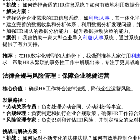
*
挑战：
如何选择合适的HR信息系统？如何有效地利用数据分
*
解决方案：
* 选择适合企业需求的HR信息系统，如
利唐i人事
，其一体化平
* 建立完善的数据收集和分析体系，利用数据分析发现问题，
* 加强HR团队的数据分析能力，提升数据驱动决策的能力。
*
案例：
我曾协助一家大型企业导入
利唐i人事
系统，通过系统
提供了有力支持。
推荐：
在HR数字化转型的大趋势下，我强烈推荐大家使用
利唐
求，帮助HR从繁琐的事务性工作中解脱出来，专注于更具战
法律合规与风险管理：保障企业稳健运营
核心价值：
确保HR工作符合法律法规，降低企业运营风险。
发展路径：
*
劳动关系专员：
负责处理劳动合同、劳动纠纷等事宜。
*
合规经理：
负责制定和执行企业合规政策，确保HR工作符合
*
风险管理专家：
负责识别和评估HR风险，并制定相应的应对
挑战与解决方案：
*
挑战：
如何应对不断变化的法律法规？如何有效地控制企业