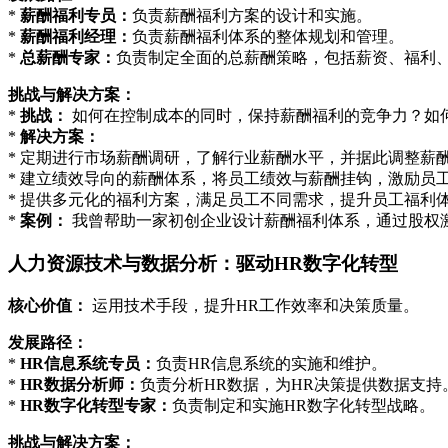
*
薪酬福利专员：
负责薪酬福利方案的设计和实施。
*
薪酬福利经理：
负责薪酬福利体系的整体规划和管理。
*
总薪酬专家：
负责制定全面的总薪酬策略，包括薪资、福利
挑战与解决方案：
*
挑战：
如何在控制成本的同时，保持薪酬福利的竞争力？如
*
解决方案：
* 定期进行市场薪酬调研，了解行业薪酬水平，并据此调整薪
* 建立绩效导向的薪酬体系，将员工绩效与薪酬挂钩，激励员
* 提供多元化的福利方案，满足员工不同需求，提升员工福利
*
案例：
我曾帮助一家初创企业设计薪酬福利体系，通过股权
人力资源技术与数据分析：驱动HR数字化转型
核心价值：
运用技术手段，提升HR工作效率和决策质量。
发展路径：
*
HR信息系统专员：
负责HR信息系统的实施和维护。
*
HR数据分析师：
负责分析HR数据，为HR决策提供数据支持
*
HR数字化转型专家：
负责制定和实施HR数字化转型战略。
挑战与解决方案：