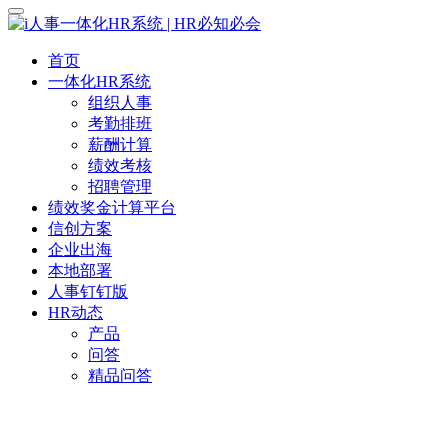
首页
一体化HR系统
组织人事
考勤排班
薪酬计算
绩效考核
招聘管理
绩效奖金计算平台
信创方案
企业出海
本地部署
人事钉钉版
HR动态
产品
问答
精品问答