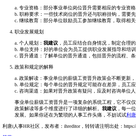
a. 专业资格：部分事业单位岗位晋升需要相应的专业资
b. 职称要求：一些技术岗位的晋升还与职称挂钩，需要
c. 继续教育：部分单位鼓励员工参加继续教育，取得相
职业发展规划
a. 个人规划：
我建议
，员工应结合自身情况，制定合理的
b. 单位支持：好的单位会为员工提供职业发展指导和培
c. 晋升通道：了解单位的晋升通道，包括晋升的流程、
政策和规定的解释
a. 政策解读：事业单位的薪级工资晋升政策会不断更新
b. 单位规定：每个单位的晋升规定可能存在差异，员工
c. 咨询渠道：如果对晋升政策有疑问，应及时咨询单位
事业单位薪级工资晋升是一项复杂的系统工程，它不仅仅
政策解读等多个维度进行了详细的解析。
我建议
，每一位
发展。如果你还在为繁琐的人事工作头痛，不妨试试
利唐
利唐i人事HR社区，发布者：ihreditor，转转请注明出处：
https