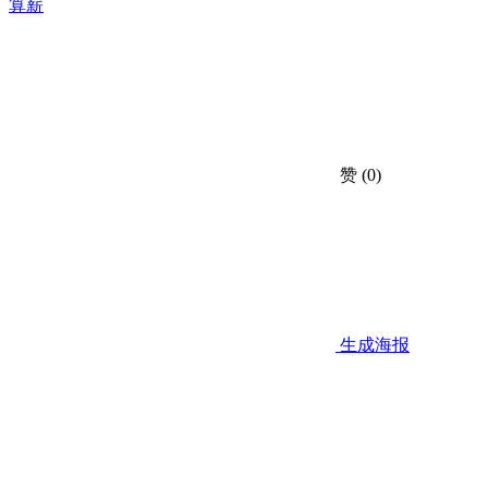
算薪
赞
(0)
生成海报