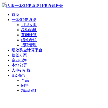
首页
一体化HR系统
组织人事
考勤排班
薪酬计算
绩效考核
招聘管理
绩效奖金计算平台
信创方案
企业出海
本地部署
人事钉钉版
HR动态
产品
问答
精品问答