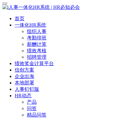
首页
一体化HR系统
组织人事
考勤排班
薪酬计算
绩效考核
招聘管理
绩效奖金计算平台
信创方案
企业出海
本地部署
人事钉钉版
HR动态
产品
问答
精品问答