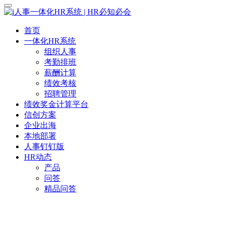
首页
一体化HR系统
组织人事
考勤排班
薪酬计算
绩效考核
招聘管理
绩效奖金计算平台
信创方案
企业出海
本地部署
人事钉钉版
HR动态
产品
问答
精品问答