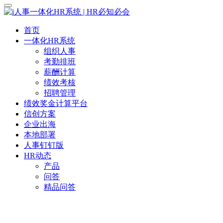
首页
一体化HR系统
组织人事
考勤排班
薪酬计算
绩效考核
招聘管理
绩效奖金计算平台
信创方案
企业出海
本地部署
人事钉钉版
HR动态
产品
问答
精品问答