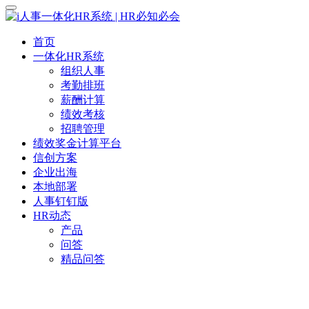
首页
一体化HR系统
组织人事
考勤排班
薪酬计算
绩效考核
招聘管理
绩效奖金计算平台
信创方案
企业出海
本地部署
人事钉钉版
HR动态
产品
问答
精品问答