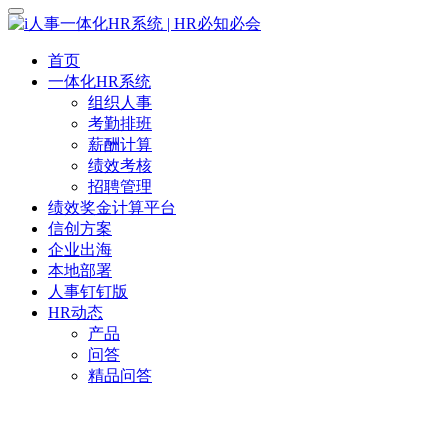
首页
一体化HR系统
组织人事
考勤排班
薪酬计算
绩效考核
招聘管理
绩效奖金计算平台
信创方案
企业出海
本地部署
人事钉钉版
HR动态
产品
问答
精品问答