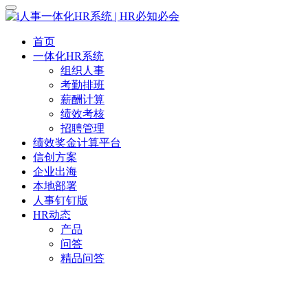
首页
一体化HR系统
组织人事
考勤排班
薪酬计算
绩效考核
招聘管理
绩效奖金计算平台
信创方案
企业出海
本地部署
人事钉钉版
HR动态
产品
问答
精品问答