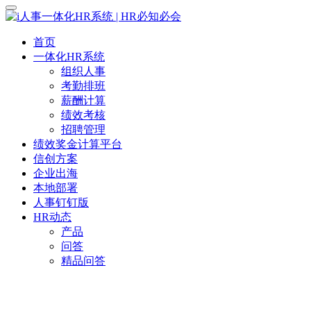
首页
一体化HR系统
组织人事
考勤排班
薪酬计算
绩效考核
招聘管理
绩效奖金计算平台
信创方案
企业出海
本地部署
人事钉钉版
HR动态
产品
问答
精品问答