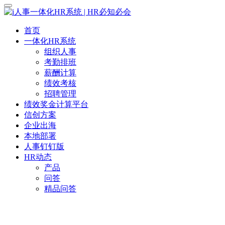
首页
一体化HR系统
组织人事
考勤排班
薪酬计算
绩效考核
招聘管理
绩效奖金计算平台
信创方案
企业出海
本地部署
人事钉钉版
HR动态
产品
问答
精品问答