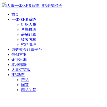
首页
一体化HR系统
组织人事
考勤排班
薪酬计算
绩效考核
招聘管理
绩效奖金计算平台
信创方案
企业出海
本地部署
人事钉钉版
HR动态
产品
问答
精品问答