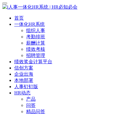
首页
一体化HR系统
组织人事
考勤排班
薪酬计算
绩效考核
招聘管理
绩效奖金计算平台
信创方案
企业出海
本地部署
人事钉钉版
HR动态
产品
问答
精品问答