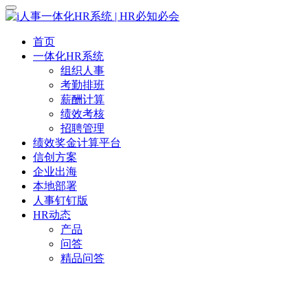
首页
一体化HR系统
组织人事
考勤排班
薪酬计算
绩效考核
招聘管理
绩效奖金计算平台
信创方案
企业出海
本地部署
人事钉钉版
HR动态
产品
问答
精品问答