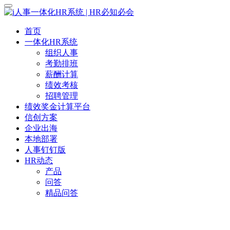
首页
一体化HR系统
组织人事
考勤排班
薪酬计算
绩效考核
招聘管理
绩效奖金计算平台
信创方案
企业出海
本地部署
人事钉钉版
HR动态
产品
问答
精品问答